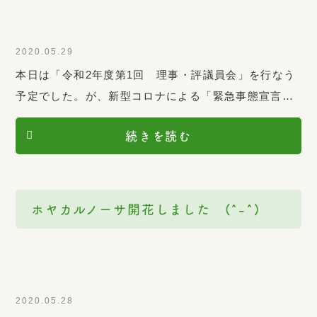
2020.05.29
本日は「令和2年度第1回 理事・評議員会」を行なう
予定でした。が、新型コロナによる「緊急事態宣言」
の終了後間もない為、書面会議と致します。役員の皆
続きを読む
様にはご不便をお掛けします。今後とも、「慈福会」
を宜しくお願い致します。
ホヤカルノーサ開花しました (^-^)
2020.05.28