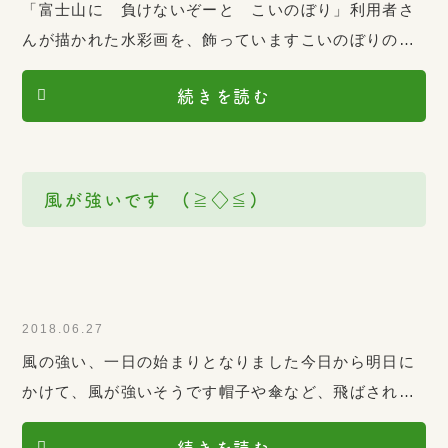
「富士山に 負けないぞーと こいのぼり」利用者さ
んが描かれた水彩画を、飾っていますこいのぼりのウ
ロコも、一枚一枚描かれています素晴らしい作品です
続きを読む
ね 拡大してご覧ください デイサービスめぐみ
風が強いです (≧◇≦)
2018.06.27
風の強い、一日の始まりとなりました今日から明日に
かけて、風が強いそうです帽子や傘など、飛ばされな
いように注意して水分も忘れずに、取ってくだいね