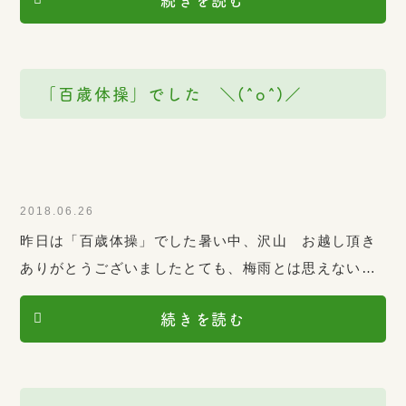
続きを読む
「百歳体操」でした ＼(^o^)／
2018.06.26
昨日は「百歳体操」でした暑い中、沢山 お越し頂き
ありがとうございましたとても、梅雨とは思えない、
毎日ですね水分補給お忘れなく 次回は、月日
続きを読む
（月）です 総合相談窓口めぐみ